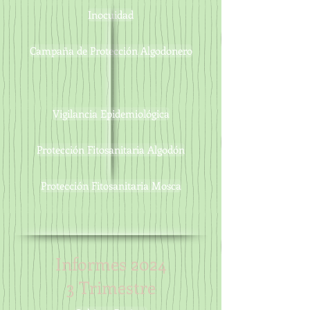
Inocuidad
Campaña de Protección Algodonero
Vigilancia Epidemiológica
Protección Fitosanitaria Algodón
Protección Fitosanitaria Mosca
Informes 2024
3 Trimestre