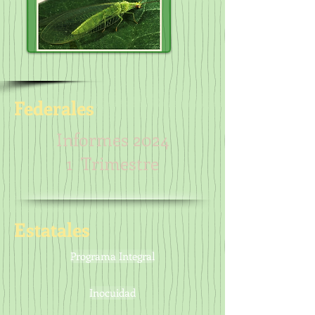
Federales
Informes 2024
1 Trimestre
Estatales
Programa Integral
Inocuidad