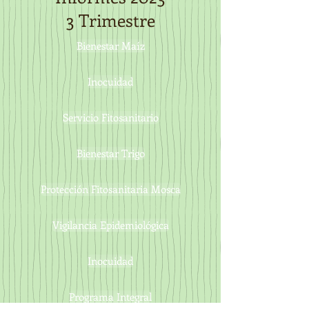
3 Trimestre
Bienestar Maíz
Inocuidad
Servicio Fitosanitario
Bienestar Trigo
Protección Fitosanitaria Mosca
Vigilancia Epidemiológica
Inocuidad
Programa Integral