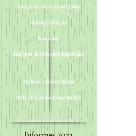
Protección Fitosanitaria Mosca
Programa Integral
Inocuidad
Campaña de Protección Algodonero
Vigilancia Epidemiológica
Protección Fitosanitaria Algodón
Informes 2023